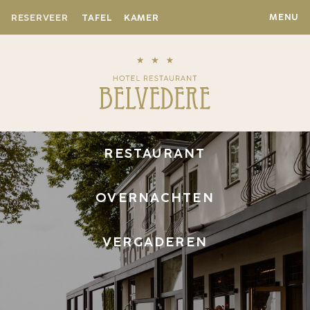
MENU
RESERVEER
TAFEL
KAMER
RESTAURANT
OVERNACHTEN
VERGADEREN