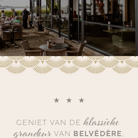
klassieke
GENIET VAN DE
grandeur
VAN
BELVÉDÈRE
,